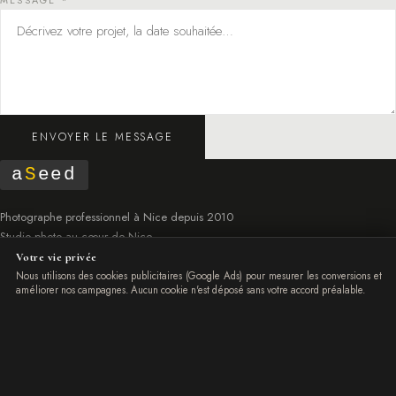
ENVOYER LE MESSAGE
a
S
eed
Photographe professionnel à Nice depuis 2010
Studio photo au cœur de Nice.
Côte d'Azur · France · International
Votre vie privée
Nous utilisons des cookies publicitaires (Google Ads) pour mesurer les conversions et
+33 6 07 41 99 41
améliorer nos campagnes. Aucun cookie n'est déposé sans votre accord préalable.
ENTREPRISES