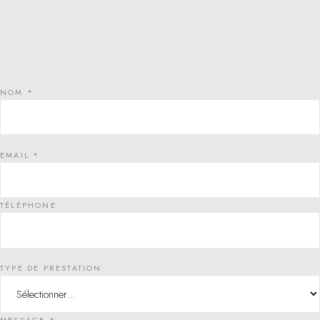
NOM *
EMAIL *
TÉLÉPHONE
TYPE DE PRESTATION
MESSAGE *