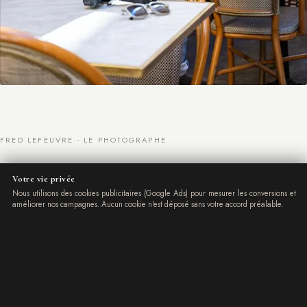
FRED LEFEUVRE - LE PHOTOGRAPHE
Votre vie privée
Photographe et créateur d'images basé à
Nous utilisons des cookies publicitaires (Google Ads) pour mesurer les conversions et
améliorer nos campagnes. Aucun cookie n'est déposé sans votre accord préalable.
Nice
Photographe professionnel depuis 2010, installé à Nice, je
mets mon expertise au service des entreprises et des
particuliers sur toute la Côte d'Azur. Des visuels