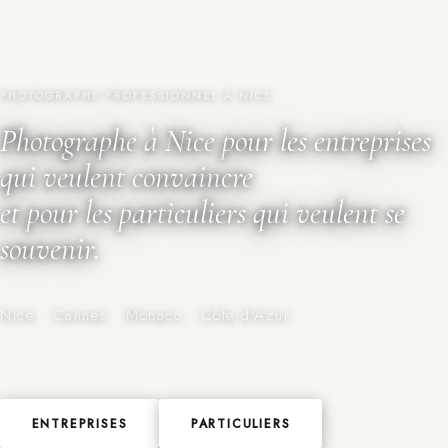
PHOTOGRAPHE PROFESSIONNEL À NICE
Photographe à Nice pour les entreprises
qui veulent convaincre
et pour les particuliers qui veulent se
souvenir.
Nice · Cannes · Monaco · Côte d'Azur
ENTREPRISES
PARTICULIERS