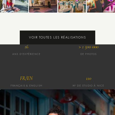
VOIR TOUTES LES RÉALISATIONS
16
> 1 500 000
ANS D'EXPÉRIENCE
DE PHOTOS
FR/EN
110
FRANÇAIS & ENGLISH
M² DE STUDIO À NICE